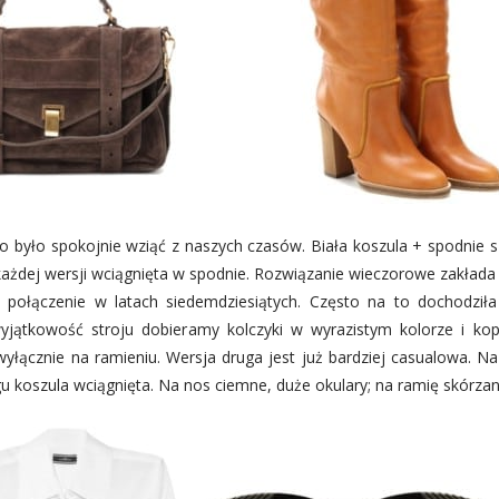
go było spokojnie wziąć z naszych czasów. Biała koszula + spodnie 
 każdej wersji wciągnięta w spodnie. Rozwiązanie wieczorowe zakłada
 połączenie w latach siedemdziesiątych. Często na to dochodziła
jątkowość stroju dobieramy kolczyki w wyrazistym kolorze i ko
yłącznie na ramieniu. Wersja druga jest już bardziej casualowa. Na
u koszula wciągnięta. Na nos ciemne, duże okulary; na ramię skórzan