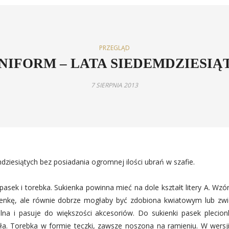
PRZEGLĄD
NIFORM – LATA SIEDEMDZIESIĄ
7 SIERPNIA 2013
dziesiątych bez posiadania ogromnej ilości ubrań w szafie.
asek i torebka. Sukienka powinna mieć na dole kształt litery A. Wzór
sukienkę, ale równie dobrze mogłaby być zdobiona kwiatowym lub zw
lna i pasuje do większości akcesoriów. Do sukienki pasek plecionk
a. Torebka w formie teczki, zawsze noszona na ramieniu. W wersji