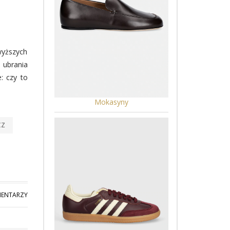
wyższych
 ubrania
: czy to
Mokasyny
CZ
MENTARZY