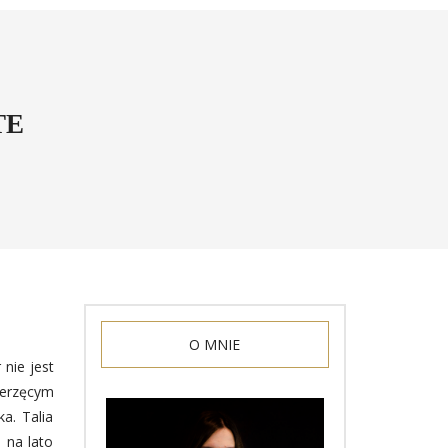
TE
O MNIE
 nie jest
ierzęcym
a. Talia
 na lato