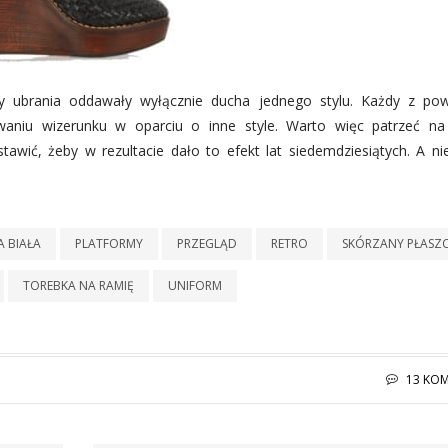
y ubrania oddawały wyłącznie ducha jednego stylu. Każdy z po
niu wizerunku w oparciu o inne style. Warto więc patrzeć na
tawić, żeby w rezultacie dało to efekt lat siedemdziesiątych. A nie
A BIAŁA
PLATFORMY
PRZEGLĄD
RETRO
SKÓRZANY PŁASZ
TOREBKA NA RAMIĘ
UNIFORM
13 KO