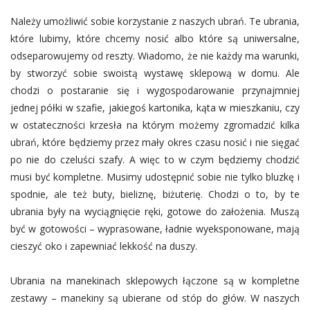
Należy umożliwić sobie korzystanie z naszych ubrań. Te ubrania,
które lubimy, które chcemy nosić albo które są uniwersalne,
odseparowujemy od reszty. Wiadomo, że nie każdy ma warunki,
by stworzyć sobie swoistą wystawę sklepową w domu. Ale
chodzi o postaranie się i wygospodarowanie przynajmniej
jednej półki w szafie, jakiegoś kartonika, kąta w mieszkaniu, czy
w ostateczności krzesła na którym możemy zgromadzić kilka
ubrań, które będziemy przez mały okres czasu nosić i nie sięgać
po nie do czeluści szafy. A więc to w czym będziemy chodzić
musi być kompletne. Musimy udostępnić sobie nie tylko bluzkę i
spodnie, ale też buty, bieliznę, biżuterię. Chodzi o to, by te
ubrania były na wyciągnięcie ręki, gotowe do założenia. Muszą
być w gotowości – wyprasowane, ładnie wyeksponowane, mają
cieszyć oko i zapewniać lekkość na duszy.
Ubrania na manekinach sklepowych łączone są w kompletne
zestawy – manekiny są ubierane od stóp do głów. W naszych