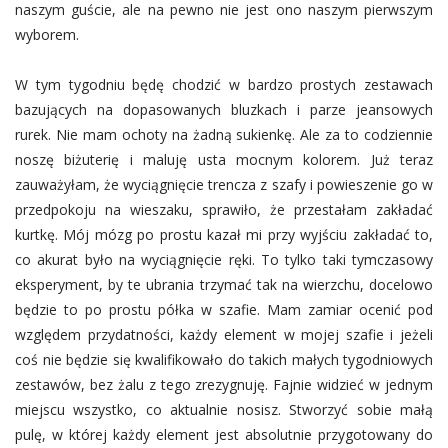
naszym guście, ale na pewno nie jest ono naszym pierwszym
wyborem.
W tym tygodniu będę chodzić w bardzo prostych zestawach
bazujących na dopasowanych bluzkach i parze jeansowych
rurek. Nie mam ochoty na żadną sukienkę. Ale za to codziennie
noszę biżuterię i maluję usta mocnym kolorem. Już teraz
zauważyłam, że wyciągnięcie trencza z szafy i powieszenie go w
przedpokoju na wieszaku, sprawiło, że przestałam zakładać
kurtkę. Mój mózg po prostu kazał mi przy wyjściu zakładać to,
co akurat było na wyciągnięcie ręki. To tylko taki tymczasowy
eksperyment, by te ubrania trzymać tak na wierzchu, docelowo
będzie to po prostu półka w szafie. Mam zamiar ocenić pod
względem przydatności, każdy element w mojej szafie i jeżeli
coś nie będzie się kwalifikowało do takich małych tygodniowych
zestawów, bez żalu z tego zrezygnuję. Fajnie widzieć w jednym
miejscu wszystko, co aktualnie nosisz. Stworzyć sobie małą
pulę, w której każdy element jest absolutnie przygotowany do