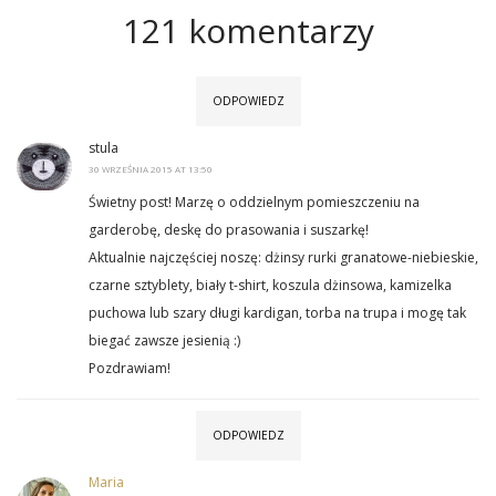
121 komentarzy
ODPOWIEDZ
stula
30 WRZEŚNIA 2015 AT 13:50
Świetny post! Marzę o oddzielnym pomieszczeniu na
garderobę, deskę do prasowania i suszarkę!
Aktualnie najczęściej noszę: dżinsy rurki granatowe-niebieskie,
czarne sztyblety, biały t-shirt, koszula dżinsowa, kamizelka
puchowa lub szary długi kardigan, torba na trupa i mogę tak
biegać zawsze jesienią :)
Pozdrawiam!
ODPOWIEDZ
Maria