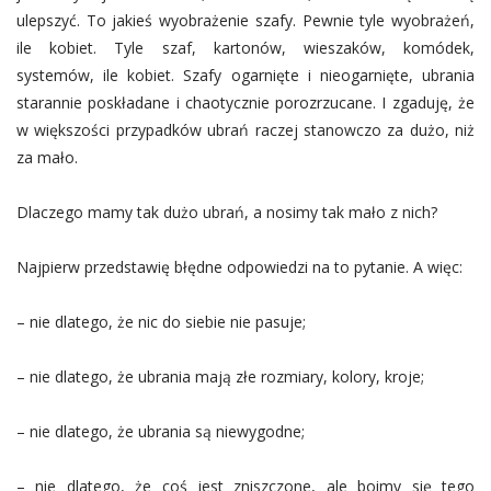
ulepszyć. To jakieś wyobrażenie szafy. Pewnie tyle wyobrażeń,
ile kobiet. Tyle szaf, kartonów, wieszaków, komódek,
systemów, ile kobiet. Szafy ogarnięte i nieogarnięte, ubrania
starannie poskładane i chaotycznie porozrzucane. I zgaduję, że
w większości przypadków ubrań raczej stanowczo za dużo, niż
za mało.
Dlaczego mamy tak dużo ubrań, a nosimy tak mało z nich?
Najpierw przedstawię błędne odpowiedzi na to pytanie. A więc:
– nie dlatego, że nic do siebie nie pasuje;
– nie dlatego, że ubrania mają złe rozmiary, kolory, kroje;
– nie dlatego, że ubrania są niewygodne;
– nie dlatego, że coś jest zniszczone, ale boimy się tego