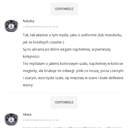
ODPOWIEDZ
Natalia
2 PAŹDZIERNIKA 2015 AT 14:25
Tak, tak właśnie o tym myślę- jako o uniformie (lub mundurku,
jak za licealnych czasów :)
Są to ubrania po które siegam najchetniej, w pierwszej
kolejności.
Też myślałam o jakimś kolorowym szalu, najchetniej w kolorze
magenty, ale brakuje mi odwagi- póki co noszę, poza czarnym
i szarym, wzorzyste szale, np miętowy w szare i białe delikatne
wzory.
ODPOWIEDZ
Akwa
3 PAŹDZIERNIKA 2015 AT 21:44