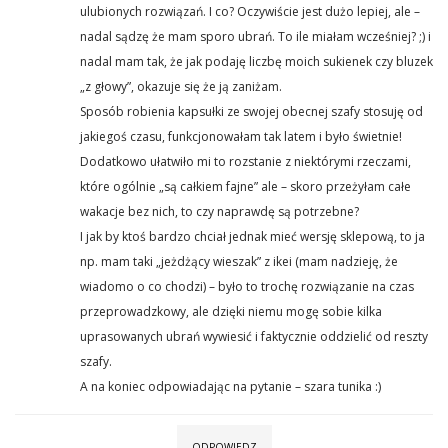
ulubionych rozwiązań. I co? Oczywiście jest dużo lepiej, ale –
nadal sądzę że mam sporo ubrań. To ile miałam wcześniej? ;) i
nadal mam tak, że jak podaję liczbę moich sukienek czy bluzek
„z głowy”, okazuje się że ją zaniżam.
Sposób robienia kapsułki ze swojej obecnej szafy stosuję od
jakiegoś czasu, funkcjonowałam tak latem i było świetnie!
Dodatkowo ułatwiło mi to rozstanie z niektórymi rzeczami,
które ogólnie „są całkiem fajne” ale – skoro przeżyłam całe
wakacje bez nich, to czy naprawdę są potrzebne?
I jak by ktoś bardzo chciał jednak mieć wersję sklepową, to ja
np. mam taki „jeżdżący wieszak” z ikei (mam nadzieję, że
wiadomo o co chodzi) – było to trochę rozwiązanie na czas
przeprowadzkowy, ale dzięki niemu mogę sobie kilka
uprasowanych ubrań wywiesić i faktycznie oddzielić od reszty
szafy.
A na koniec odpowiadając na pytanie – szara tunika :)
ODPOWIEDZ