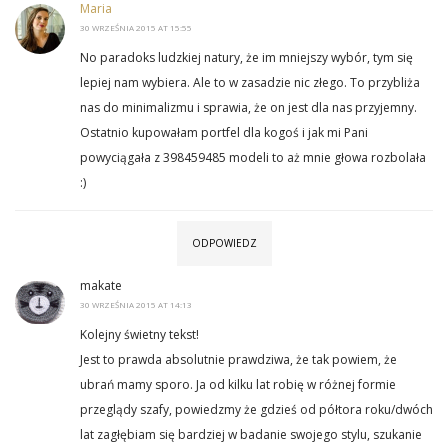
Maria
30 WRZEŚNIA 2015 AT 15:55
No paradoks ludzkiej natury, że im mniejszy wybór, tym się
lepiej nam wybiera. Ale to w zasadzie nic złego. To przybliża
nas do minimalizmu i sprawia, że on jest dla nas przyjemny.
Ostatnio kupowałam portfel dla kogoś i jak mi Pani
powyciągała z 398459485 modeli to aż mnie głowa rozbolała
:)
ODPOWIEDZ
makate
30 WRZEŚNIA 2015 AT 14:13
Kolejny świetny tekst!
Jest to prawda absolutnie prawdziwa, że tak powiem, że
ubrań mamy sporo. Ja od kilku lat robię w różnej formie
przeglądy szafy, powiedzmy że gdzieś od półtora roku/dwóch
lat zagłębiam się bardziej w badanie swojego stylu, szukanie