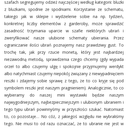
szafach segregujemy odzież najczęściej według kategorii: bluzki
z bluzkami, spodnie ze spodniami. Korzystanie ze schematu,
takiego jak w sklepie i wydzielenie sobie na np. tydzień,
konkretnej liczby elementów z garderoby, może sprawdzić
zasadność trzymania uparcie w szafie niektórych ubrań i
zweryfikować nasze ulubione schematy ubierania. Przez
ograniczanie ilości ubrań poznajemy nasz prawdziwy gust. To
trochę tak, jak przy rzucie monetą, który jest najbardziej
niezawodną metodą, sprawdzenia czego chcemy (gdy wypada
orzeł to albo czujemy ulgę i spokojnie przyjmujemy werdykt
albo natychmiast czujemy niepokój związany z niewypadnięciem
reszki i zdajemy sobie sprawę z tego, że to co kryje się pod
symbolem reszki jest naszym pragnieniem). Analogicznie, to co
wybieramy do naszej mini wystawki będzie naszym
najwygodniejszym, najbezpieczniejszym i ulubionym ubraniem i
tego typu ubrań powinnyśmy w przyszłości szukać. Natomiast
to, co pozostaje… No cóż, z jakiegoś względu nie wybraliśmy
tego. Nie musi to od razu oznaczać, że to ubranie nie jest w