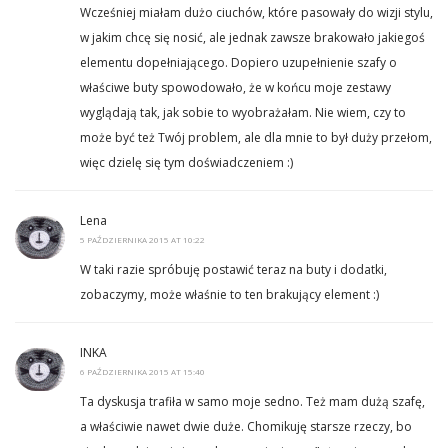
Wcześniej miałam dużo ciuchów, które pasowały do wizji stylu,
w jakim chcę się nosić, ale jednak zawsze brakowało jakiegoś
elementu dopełniającego. Dopiero uzupełnienie szafy o
właściwe buty spowodowało, że w końcu moje zestawy
wyglądają tak, jak sobie to wyobrażałam. Nie wiem, czy to
może być też Twój problem, ale dla mnie to był duży przełom,
więc dzielę się tym doświadczeniem :)
Lena
5 PAŹDZIERNIKA 2015 AT 10:22
W taki razie spróbuję postawić teraz na buty i dodatki,
zobaczymy, może właśnie to ten brakujący element :)
INKA
6 PAŹDZIERNIKA 2015 AT 15:40
Ta dyskusja trafiła w samo moje sedno. Też mam dużą szafę,
a właściwie nawet dwie duże. Chomikuję starsze rzeczy, bo