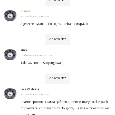
ODPOWIEDZ
Joanna
30 WRZEŚNIA 2015 AT 22:02
A jeszcze pytanko. Co to jest tprba na trupa? :)
ODPOWIEDZ
stula
1 PAŹDZIERNIKA 2015 AT 09:18
Taka XXL torba szopingowa :)
ODPOWIEDZ
Ewa Wiktoria
30 WRZEŚNIA 2015 AT 13:53
Czarne spodnie, czarna spódnica, tshirt w marynarskie paski –
to pierwsze, co przyszło mi do głowy. Reszta w zależności od
pory roku.