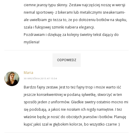
ciemne jeansy typu skinny. Zestaw najczęściej noszę w wersji
niemal sportowej- z bikerami lub metalicznymi sneakersami-
ale uwielbiam go teżza to, że po dołożeniu botków na słupku,
szala i fuksjowej szminki nabiera elegancji.
Pozdrawiam i dziękuję za kolejny świetny tekst dający do
myślenia!
ODPOWIEDZ
Maria
30 WRZEŚNIA 2015 AT 15:54
Bardzo fajny zestaw. Jest to też fajny trop i może warto iść
jeszcze konsekwentniej w podaną sylwetkę, stworzyć w ten
sposób jeden z uniformów. Gładkie swetry ostatnio mocno mi
się podobają, a jakoś nie nosiłam ich nigdy namiętnie. I też
właśnie będę je nosić do obcisłych jeansów i botków. Planuję
kupić jakiś szal w głębokim kolorze, bo wszystko czarne :)