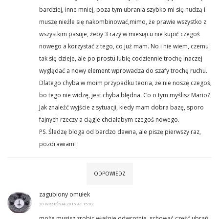
bardziej, inne mniej, poza tym ubrania szybko mi się nudzą i
muszę nieźle się nakombinować,mimo, że prawie wszystko z
wszystkim pasuje, żeby 3 razy w miesiącu nie kupić czegoś
nowego a korzystać z tego, co już mam. No i nie wiem, czemu
tak się dzieje, ale po prostu lubię codziennie trochę inaczej
wyglądać a nowy element wprowadza do szafy trochę ruchu.
Dlatego chyba w moim przypadku teoria, że nie noszę czegoś,
bo tego nie widzę, jest chyba błędna. Co o tym myślisz Mario?
Jak znaleźć wyjście z sytuacji, kiedy mam dobra bazę, sporo
fajnych rzeczy a ciągle chciałabym czegoś nowego.
PS. Śledzę bloga od bardzo dawna, ale piszę pierwszy raz,
pozdrawiam!
ODPOWIEDZ
zagubiony omułek
30 WRZEŚNIA 2015 AT 15:02
może musisz zrobic właśnie odwrotnie, schować część ubrań