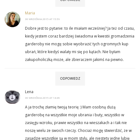
Maria
30 WRZEŚNIA 2015 AT 15:59
Dobre jest to pytanie: to ile miałam wcześniej? Ja też od czasu,
kiedy jestem coraz bardziej świadoma w kwestii gromadzenia
garderoby nie mogę sobie wyobrazić tych ogromnych kup
ubrań, które kiedyś walały mi się po kątach. Nie byłam
zakupoholiczką może, ale zbieraczem jakimś na pewno.
ODPOWIEDZ
Lena
30 WRZEŚNIA 2015 AT 14:49
A ja trochę złamię twoją teorię :) Mam osobną dużą
garderobę na wszystkie moje ubrania i buty, wszystko w
zasięgu wzroku, prawie wszystko na wieszakach a i tak nie
noszę wielu ze swoich rzeczy. Chociaż mogę stwierdzić, że w
zasadzie wszystkie są w moim stylu, ale niestety jedne lubię