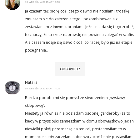
30 WRZEŚNIA 2015 AT 15:50
Ja czasem też biorę coś, czego dawno nie nosiłam i troszkę
zmuszam się do założenia tego i pokombinowania z
zestawianiem z innymi ubraniami. Jeżeli nie da się tego zrobić,
to znaczy, że ta rzecz naprawdę nie powinna zalegać w szafie.
Ale czasem udaje się oswoić coś, co raczej było już na etapie
pożegnania..
ODPOWIEDZ
Natalia
30 WRZEŚNIA 2015 AT 14:08
Bardzo podoba mi się pomysł ze stworzeniem „wystawy
sklepowej”.
Niestety ja również nie posiadam osobnej garderoby (za to
kiedy w przyszłości zamieszkam w domu obowiązkowo jeden
niewielki pokój przeznaczę na ten cel, postanowiłam to w
momencie kiedy zaczęłam sobie wyrzucać że nie postawiłam