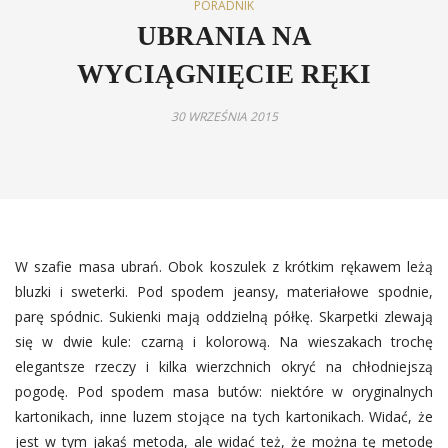
PORADNIK
UBRANIA NA
WYCIĄGNIĘCIE RĘKI
30 WRZEŚNIA 2015
W szafie masa ubrań. Obok koszulek z krótkim rękawem leżą
bluzki i sweterki. Pod spodem jeansy, materiałowe spodnie,
parę spódnic. Sukienki mają oddzielną półkę. Skarpetki zlewają
się w dwie kule: czarną i kolorową. Na wieszakach trochę
elegantsze rzeczy i kilka wierzchnich okryć na chłodniejszą
pogodę. Pod spodem masa butów: niektóre w oryginalnych
kartonikach, inne luzem stojące na tych kartonikach. Widać, że
jest w tym jakaś metoda, ale widać też, że można tę metodę