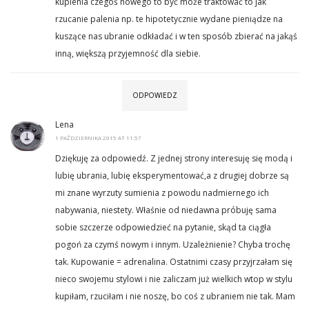
kupienia czegoś nowego to być może traktować to jak
rzucanie palenia np. te hipotetycznie wydane pieniądze na
kuszące nas ubranie odkładać i w ten sposób zbierać na jakąś
inną, większą przyjemność dla siebie.
ODPOWIEDZ
Lena
1 PAŹDZIERNIKA 2015 AT 11:57
Dziękuję za odpowiedź. Z jednej strony interesuję się modą i
lubię ubrania, lubię eksperymentować,a z drugiej dobrze są
mi znane wyrzuty sumienia z powodu nadmiernego ich
nabywania, niestety. Właśnie od niedawna próbuję sama
sobie szczerze odpowiedzieć na pytanie, skąd ta ciągła
pogoń za czymś nowym i innym. Uzależnienie? Chyba trochę
tak. Kupowanie = adrenalina. Ostatnimi czasy przyjrzałam się
nieco swojemu stylowi i nie zaliczam już wielkich wtop w stylu
kupiłam, rzuciłam i nie noszę, bo coś z ubraniem nie tak. Mam