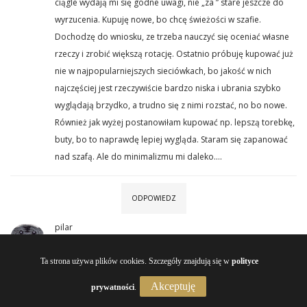
ciągle wydają mi się godne uwagi, nie „za ” stare jeszcze do
wyrzucenia. Kupuję nowe, bo chcę świeżości w szafie.
Dochodzę do wniosku, ze trzeba nauczyć się oceniać własne
rzeczy i zrobić większą rotację. Ostatnio próbuję kupować już
nie w najpopularniejszych sieciówkach, bo jakość w nich
najczęściej jest rzeczywiście bardzo niska i ubrania szybko
wyglądają brzydko, a trudno się z nimi rozstać, no bo nowe.
Również jak wyżej postanowiłam kupować np. lepszą torebkę,
buty, bo to naprawdę lepiej wygląda. Staram się zapanować
nad szafą. Ale do minimalizmu mi daleko….
ODPOWIEDZ
pilar
1 PAŹDZIERNIKA 2015 AT 21:09
Mi się też szybko nudzą ubrania, też mam ich sporo i też lubię
Ta strona używa plików cookies. Szczegóły znajdują się w
polityce
zdecydowaną większość z nich.
Akceptuję
prywatności
.
Ostatnio doszłam do wniosku, że w poradzeniu sobie z