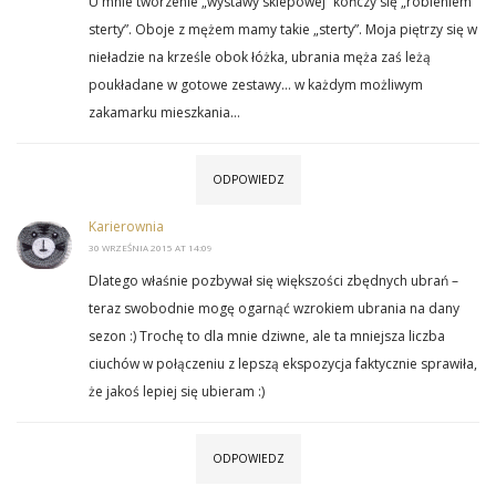
U mnie tworzenie „wystawy sklepowej” kończy się „robieniem
sterty”. Oboje z mężem mamy takie „sterty”. Moja piętrzy się w
nieładzie na krześle obok łóżka, ubrania męża zaś leżą
poukładane w gotowe zestawy… w każdym możliwym
zakamarku mieszkania…
ODPOWIEDZ
Karierownia
30 WRZEŚNIA 2015 AT 14:09
Dlatego właśnie pozbywał się większości zbędnych ubrań –
teraz swobodnie mogę ogarnąć wzrokiem ubrania na dany
sezon :) Trochę to dla mnie dziwne, ale ta mniejsza liczba
ciuchów w połączeniu z lepszą ekspozycja faktycznie sprawiła,
że jakoś lepiej się ubieram :)
ODPOWIEDZ