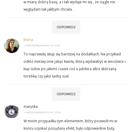
w miarę dobrą bazę, a i tak wydaje mi się , że ciągle nie
wyglądam tak jakbym chciała.
ODPOWIEDZ
Maria
1 PAŹDZIERNIKA 2015 AT 12:55
To naprawdę skup się bardziej na dodatkach. Na przykład
odłóż miesięcznie jakąś kwotę, którą wydałabyś w sieciówce i
kup sobie po jakimś czasie coś u jubilera albo skórzaną
torebkę czy jakiś ładny szal.
ODPOWIEDZ
maryśka
1 PAŹDZIERNIKA 2015 AT 13:54
W moim przypadku tym elementem, który pozwolił mi w
końcu uzyskać pożądany efekt, były odpowiednie buty.