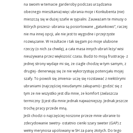
na swoim w temacie garderoby podczas urządzania
obecnego mieszkania) więc ubrania moje i Konkubenta (nie)
mieszczą się w dużej szafie w sypialni. Zauważam te minusy o
których piszesz- ubrania są posortowane „gatunkowo”, raczej
nie ma innej opcji, ale nie jest to wygodne i przejrzyste
rozwiązanie. W rezultacie i tak sięgam po moje ulubione
rzeczy (o nich za chwilę), a cała masa innych ubrań leży/ wisi
nieużywana przez większość czasu. Budzi to moją frustrację- z
jednej strony wydaje mi się, że ciagle chodzę w tym samym, z
drugiej- denerwuję się że nie wykorzystuję potencjału mojej
szafy. To powoli się zmienia- uczę się rozstawać z niektórymi
ubraniami (najczęściej nieudanymi zakupami) i godzić się z
tym że nie wszystko jest dla mnie, że komfort (zwlaszcza
termiczny :)) jest dla mnie jednak najważniejszy. Jednak jeszcze
trochę pracy przede mną.
Jeśli chodzi o najczęściej noszone przeze mnie ubranie to
zdecydowanie swetry- ostatnio cienki szary sweter (GAP) z
wełny merynosa upolowany w SH za parę złotych. Do tego