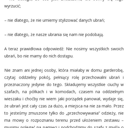
wyrzucić;
– nie dlatego, że nie umiemy stylizować danych ubrań;
– nie dlatego, że nasze ubrania się nam nie podobają.
A teraz prawidłowa odpowiedź: Nie nosimy wszystkich swoich
ubrań, bo nie mamy do nich dostępu.
Nie znam ani jednej osoby, która miałaby w domu garderobę,
czytaj: oddzielny pokój, pełniący rolę przechowalni ubrań i
przeznaczony jedynie do tego. Składujemy wszystkie ciuchy w
szafach, na półkach i w komodach, czasem na oddzielnym
wieszaku i choćby nie wiem jaki porządek panował, wydaje się,
że ubrań jest cały czas za dużo, a miejsca na nie za mało. Przez
to jesteśmy zmuszone tylko do „przechowywania” odzieży, nie
ma mowy o rozpoznaniu terenu przed ułożeniem zestawu –
musimy polegać na pamięci i podchodzimy do szafy z myślą o