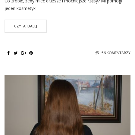
Co zrobić, żeby mieć dłuższe i mocniejsze rzęsy? Mi pomógł
jeden kosmetyk.
CZYTAJ DALEJ
56 KOMENTARZY