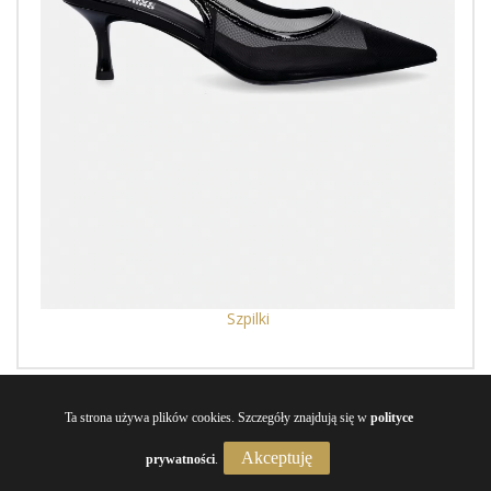
Szpilki
Ta strona używa plików cookies. Szczegóły znajdują się w
polityce
PORADY
Akceptuję
prywatności
.