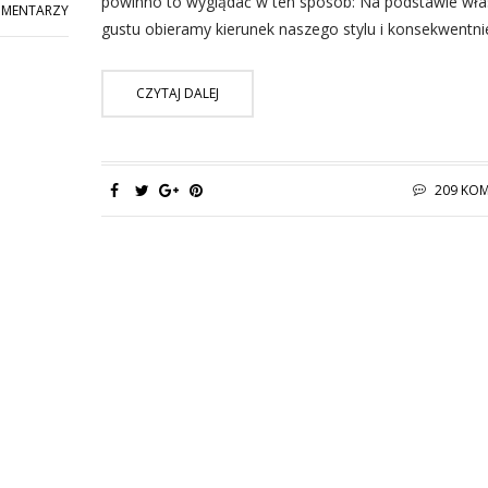
powinno to wyglądać w ten sposób: Na podstawie wł
OMENTARZY
gustu obieramy kierunek naszego stylu i konsekwentn
CZYTAJ DALEJ
209 KO