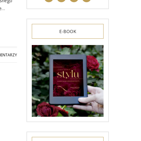
asnego
ie…
E-BOOK
MENTARZY