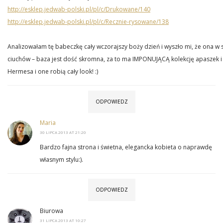
http://esklep.jedwab-polski.pl/pl/c/Drukowane/140
http://esklep.jedwab-polski.pl/pl/c/Recznie-rysowane/138
Analizowałam tę babeczkę cały wczorajszy boży dzień i wyszło mi, że ona w
ciuchów – baza jest dość skromna, za to ma IMPONUJĄCĄ kolekcję apaszek 
Hermesa i one robią cały look! :)
ODPOWIEDZ
Maria
30 LIPCA 2013 AT 21:20
Bardzo fajna strona i świetna, elegancka kobieta o naprawdę
własnym stylu:).
ODPOWIEDZ
Biurowa
31 LIPCA 2013 AT 10:27