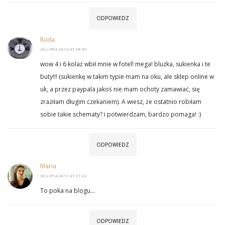
ODPOWIEDZ
Ruda
30 LIPCA 2013 AT 08:45
wow 4 i 6 kolaż wbił mnie w fotel! mega! bluzka, sukienka i te
buty!!! (sukienkę w takim typie mam na oku, ale sklep online w
uk, a przez paypala jakoś nie mam ochoty zamawiać, się
zraziłam długim czekaniem). A wiesz, że ostatnio robiłam
sobie takie schematy? i potwierdzam, bardzo pomaga! :)
ODPOWIEDZ
Maria
30 LIPCA 2013 AT 21:22
To poka na blogu…
ODPOWIEDZ