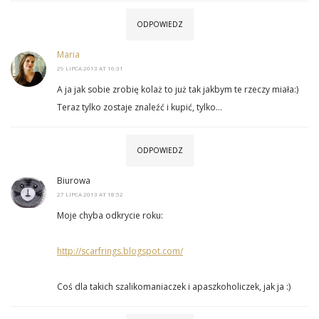
ODPOWIEDZ
Maria
29 LIPCA 2013 AT 16:31
A ja jak sobie zrobię kolaż to już tak jakbym te rzeczy miała:)
Teraz tylko zostaje znaleźć i kupić, tylko…
ODPOWIEDZ
Biurowa
27 LIPCA 2013 AT 18:52
Moje chyba odkrycie roku:
http://scarfrings.blogspot.com/
Coś dla takich szalikomaniaczek i apaszkoholiczek, jak ja :)