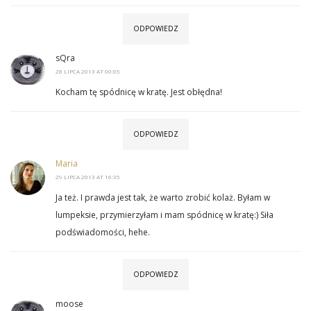
ODPOWIEDZ
sQra
28 LIPCA 2013 AT 00:05
Kocham tę spódnicę w kratę. Jest obłędna!
ODPOWIEDZ
Maria
29 LIPCA 2013 AT 16:35
Ja też. I prawda jest tak, że warto zrobić kolaż. Byłam w
lumpeksie, przymierzyłam i mam spódnicę w kratę:) Siła
podświadomości, hehe.
ODPOWIEDZ
moose