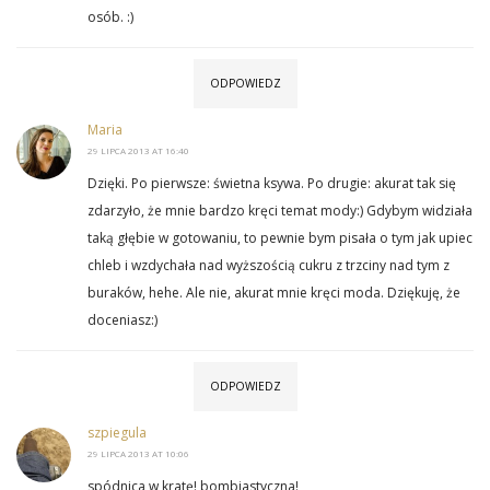
osób. :)
ODPOWIEDZ
Maria
29 LIPCA 2013 AT 16:40
Dzięki. Po pierwsze: świetna ksywa. Po drugie: akurat tak się
zdarzyło, że mnie bardzo kręci temat mody:) Gdybym widziała
taką głębie w gotowaniu, to pewnie bym pisała o tym jak upiec
chleb i wzdychała nad wyższością cukru z trzciny nad tym z
buraków, hehe. Ale nie, akurat mnie kręci moda. Dziękuję, że
doceniasz:)
ODPOWIEDZ
szpiegula
29 LIPCA 2013 AT 10:06
spódnica w kratę! bombiastyczna!