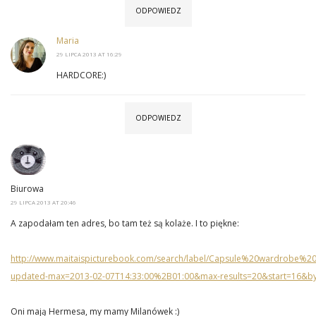
ODPOWIEDZ
Maria
29 LIPCA 2013 AT 16:29
HARDCORE:)
ODPOWIEDZ
Biurowa
29 LIPCA 2013 AT 20:46
A zapodałam ten adres, bo tam też są kolaże. I to piękne:
http://www.maitaispicturebook.com/search/label/Capsule%20wardrobe%2
updated-max=2013-02-07T14:33:00%2B01:00&max-results=20&start=16&by
Oni mają Hermesa, my mamy Milanówek :)