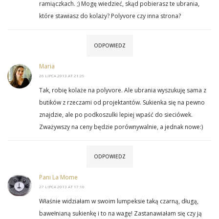
ramiączkach. ;) Mogę wiedzieć, skąd pobierasz te ubrania,
które stawiasz do kolaży? Polyvore czy inna strona?
ODPOWIEDZ
Maria
26 LIPCA 2013 AT 21:29
Tak, robię kolaże na polyvore. Ale ubrania wyszukuję sama z
butików z rzeczami od projektantów. Sukienka się na pewno
znajdzie, ale po podkoszulki lepiej wpaść do sieciówek.
Zważywszy na ceny będzie porównywalnie, a jednak nowe:)
ODPOWIEDZ
Pani La Mome
27 LIPCA 2013 AT 17:10
Właśnie widziałam w swoim lumpeksie taką czarną, długą,
bawełnianą sukienkę i to na wagę! Zastanawiałam się czy ją