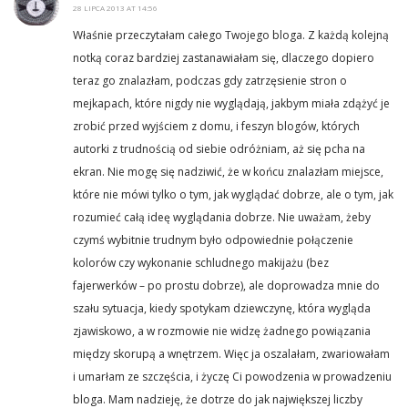
28 LIPCA 2013 AT 14:56
Właśnie przeczytałam całego Twojego bloga. Z każdą kolejną
notką coraz bardziej zastanawiałam się, dlaczego dopiero
teraz go znalazłam, podczas gdy zatrzęsienie stron o
mejkapach, które nigdy nie wyglądają, jakbym miała zdążyć je
zrobić przed wyjściem z domu, i feszyn blogów, których
autorki z trudnością od siebie odróżniam, aż się pcha na
ekran. Nie mogę się nadziwić, że w końcu znalazłam miejsce,
które nie mówi tylko o tym, jak wyglądać dobrze, ale o tym, jak
rozumieć całą ideę wyglądania dobrze. Nie uważam, żeby
czymś wybitnie trudnym było odpowiednie połączenie
kolorów czy wykonanie schludnego makijażu (bez
fajerwerków – po prostu dobrze), ale doprowadza mnie do
szału sytuacja, kiedy spotykam dziewczynę, która wygląda
zjawiskowo, a w rozmowie nie widzę żadnego powiązania
między skorupą a wnętrzem. Więc ja oszalałam, zwariowałam
i umarłam ze szczęścia, i życzę Ci powodzenia w prowadzeniu
bloga. Mam nadzieję, że dotrze do jak największej liczby