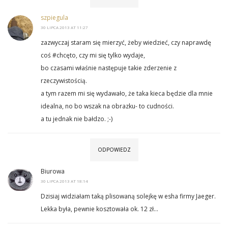
szpiegula
30 LIPCA 2013 AT 11:27
zazwyczaj staram się mierzyć, żeby wiedzieć, czy naprawdę
coś #chcęto, czy mi się tylko wydaje,
bo czasami właśnie następuje takie zderzenie z
rzeczywistością.
a tym razem mi się wydawało, że taka kieca będzie dla mnie
idealna, no bo wszak na obrazku- to cudności.
a tu jednak nie bałdzo. ;-)
ODPOWIEDZ
Biurowa
30 LIPCA 2013 AT 18:14
Dzisiaj widziałam taką plisowaną solejkę w esha firmy Jaeger.
Lekka była, pewnie kosztowała ok. 12 zł…