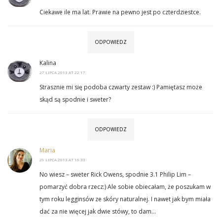
Ciekawe ile ma lat. Prawie na pewno jest po czterdziestce.
ODPOWIEDZ
Kalina
27 LIPCA 2013 AT 22:17
Strasznie mi się podoba czwarty zestaw :) Pamiętasz może
skąd są spodnie i sweter?
ODPOWIEDZ
Maria
29 LIPCA 2013 AT 16:33
No wiesz – sweter Rick Owens, spodnie 3.1 Philip Lim –
pomarzyć dobra rzecz:) Ale sobie obiecałam, że poszukam w
tym roku legginsów ze skóry naturalnej. I nawet jak bym miała
dać za nie więcej jak dwie stówy, to dam…