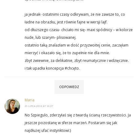
ja jednak- ostatnimi czasy odkrywam, że nie zawsze to, co
ładne na obrazku, jest równie fajne w wersji lajf.
od dłuższego czasu- chciało mi się- maxi spódnicy – w kolorze
nude, lub szarym- plisowanej.
ostatnio taką znalazłam w dość przyzwoitej cenie, zaczęłam
mierzyć i okazało się, że to zupełnie nie dla mnie.
zbyt zwiewnie, za delikatnie, zbyt reumatycznie i wdzięcznie.
i tak upadła koncepcja #chcęto.
ODPOWIEDZ
Maria
29 LIPCA 2013 AT 16:37
No Szpiegulo, zderzyłaś się z twardą ścianą rzeczywistości. Ja
jeszcze pozostanę w sferze marzeń. Postaram się jak
najdłużej ufać instynktowi:)